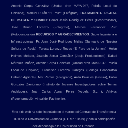
Antonio Cerpa González (Unidad dron MAYA-047, Policía Local de
Chipiona), Manuel Durán "El Pollo" (Fotógrafo)
TRATAMIENTO DIGITAL
DE IMAGEN Y SONIDO
: Daniel Jesús Rodríguez Pérez (Desarrollador),
José Blanco Lorenzo (Fotógrafo), Marcos Fernández Ruiz
(Fotocomposión)
RECURSOS Y AGRADECIMIENTOS
: Sacyr Ingeniería e
Infraestructuras, Fr. Juan José Rodríguez Mejías (Santuario de Nuestra
Señora de Regla), Teresa Lorenzo Reyes (El Faro de la Jument), Helen
Holmes Mellado, Joaquín Serrat González (Jauja Producciones), Rafael
Márquez Muñoz, Antonio Cerpa González (Unidad dron MAYA-047, Policía
Local de Chipiona), Francisco Lorenzo Gallegos (Bodega Cooperativa
Católico Agrícola), Mar Ramos (Fotografía), Anita Palacios (Pintura), Pablo
Gonzales Zambrano (Instituto de Jóvenes Investigadores sobre Temas
Andaluces), Juan Carlos Aznar Pérez (Azuela, S.L ), Arkikus
(Reconstrucción virtual del Patrimonio).
Este sitio web ha sido financiado en el marco del Contrato de Transferencia
I+D+i de la Universidad de Granada (OTRI n.º 4449) y con la participación
del Mecenazgo a la Universidad de Granada.