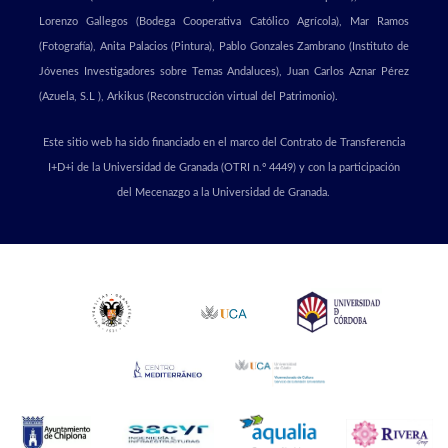
Lorenzo Gallegos (Bodega Cooperativa Católico Agrícola), Mar Ramos
(Fotografía), Anita Palacios (Pintura), Pablo Gonzales Zambrano (Instituto de
Jóvenes Investigadores sobre Temas Andaluces), Juan Carlos Aznar Pérez
(Azuela, S.L ), Arkikus (Reconstrucción virtual del Patrimonio).
Este sitio web ha sido financiado en el marco del Contrato de Transferencia
I+D+i de la Universidad de Granada (OTRI n.º 4449) y con la participación
del Mecenazgo a la Universidad de Granada.