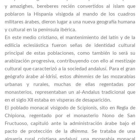
y amazighes, bereberes recién convertidos al islam que
poblaron la Hispania visigoda al mando de los cuadros
militares árabes, dieron lugar a una nueva geografía humana
y cultural en la península ibérica.
En este medio cristiano, el mantenimiento del latín y de la
edilicia eclesiástica fueron señas de identidad cultural
principal de estas poblaciones, como también lo será su
arabización progresiva, contribuyendo con ello al mestizaje
cultural que caracterizó a la sociedad andalusí. Para el gran
geógrafo árabe al-Idrīsī, estos
dhimmíes
de las mozarabías
urbanas y rurales, muchas de ellas regentadas por
monasterios, representaban un al-Andalus tradicional que
en el siglo XII estaba en vísperas de desaparición.
El poblado monacal visigodo de Scipionis, sito en Regla de
Chipiona, regentado por el monasterio Nono de San
Fructuoso, capituló ante la administración árabe bajo el
pacto de protección de la
dhimma
. Se trataba de una
alquería rural cristiana andalusí, una mozarabía monacal