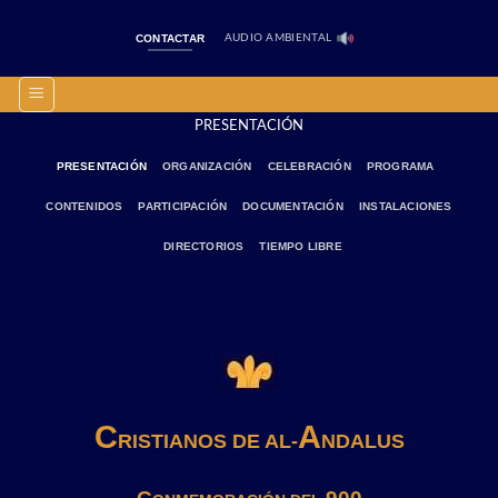
Saltar
al
CONTACTAR
AUDIO AMBIENTAL
contenido
PRESENTACIÓN
PRESENTACIÓN
ORGANIZACIÓN
CELEBRACIÓN
PROGRAMA
CONTENIDOS
PARTICIPACIÓN
DOCUMENTACIÓN
INSTALACIONES
DIRECTORIOS
TIEMPO LIBRE
C
A
RISTIANOS DE AL-
NDALUS