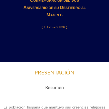
C
900
ONMEMORACIÓN DEL
A
D
NIVERSARIO DE SU
ESTIERRO AL
M
AGREB
( 1.126 – 2.026 )
PRESENTACIÓN
Resumen
La población hispana que mantuvo sus creencias religiosas