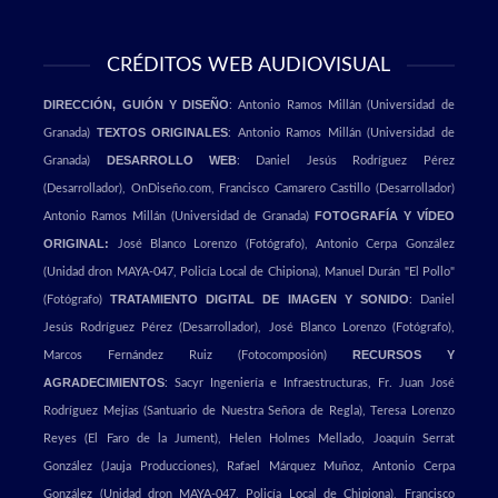
CRÉDITOS WEB AUDIOVISUAL
DIRECCIÓN, GUIÓN Y DISEÑO
: Antonio Ramos Millán (Universidad de
TEXTOS ORIGINALES
Granada)
: Antonio Ramos Millán (Universidad de
DESARROLLO WEB
Granada)
: Daniel Jesús Rodríguez Pérez
(Desarrollador),
OnDiseño.com,
Francisco Camarero Castillo (Desarrollador)
FOTOGRAFÍA Y VÍDEO
Antonio Ramos Millán (Universidad de Granada)
ORIGINAL:
José Blanco Lorenzo (Fotógrafo), Antonio Cerpa González
(Unidad dron MAYA-047, Policía Local de Chipiona), Manuel Durán "El Pollo"
TRATAMIENTO DIGITAL DE IMAGEN Y SONIDO
(Fotógrafo)
: Daniel
Jesús Rodríguez Pérez (Desarrollador), José Blanco Lorenzo (Fotógrafo),
RECURSOS Y
Marcos Fernández Ruiz (Fotocomposión)
AGRADECIMIENTOS
: Sacyr Ingeniería e Infraestructuras, Fr. Juan José
Rodríguez Mejías (Santuario de Nuestra Señora de Regla), Teresa Lorenzo
Reyes (El Faro de la Jument), Helen Holmes Mellado, Joaquín Serrat
González (Jauja Producciones), Rafael Márquez Muñoz, Antonio Cerpa
González (Unidad dron MAYA-047, Policía Local de Chipiona), Francisco